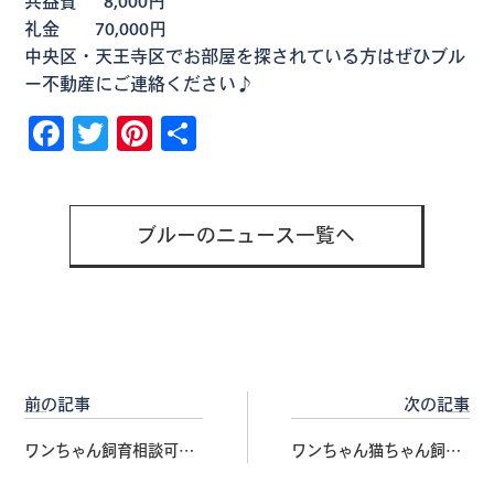
共益費 8,000円
礼金 70,000円
中央区・天王寺区でお部屋を探されている方はぜひブル
ー不動産にご連絡ください♪
Facebook
Twitter
Pinterest
共
有
ブルーのニュース一覧へ
前の記事
次の記事
ワンちゃん飼育相談可♪
ワンちゃん猫ちゃん飼育
真田山小学校区
可！外観オシャレなデザ