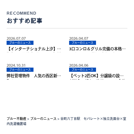
イナーズマンション♪
RECOMMEND
おすすめ記事
2026.07.07
2026.04.07
ブルーのニュース
ブルーのニュース
【インターナショナル上汐】谷
3口コンロ＆グリル完備の本格キ
町九丁目駅徒歩3分！Wi-Fi無料・
ッチン！28㎡超のゆとりあるワ
オール電化の駅近マンション
ンランク上の1K♪
2024.10.31
2026.04.06
ブルーのニュース
ブルーのニュース
弊社管理物件 人気の西区新
【ペット2匹OK】分譲級の設備
町！
が揃う、都心の洗練1LDK！食洗
機＆ネット無料で賢く暮らす！
ブルー不動産
>
ブルーのニュース
>
谷町六丁目駅 セパレート×独立洗面台×室
内洗濯機置場