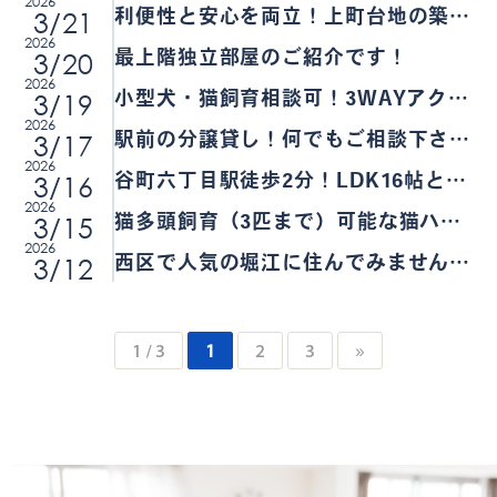
2026
円！上町台地の築浅レジデンスで、ス
3/21
利便性と安心を両立！上町台地の築浅
マートに新生活をスタート♪
2026
レジデンス！
3/20
最上階独立部屋のご紹介です！
2026
3/19
小型犬・猫飼育相談可！3WAYアクセ
2026
ス可能な便利な立地です！
3/17
駅前の分譲貸し！何でもご相談下さ
2026
い！！
3/16
谷町六丁目駅徒歩2分！LDK16帖と広
2026
い2LDKのお部屋です！
3/15
猫多頭飼育（3匹まで）可能な猫ハウ
2026
スが完成しました♪
3/12
西区で人気の堀江に住んでみません
か？？
1 / 3
1
2
3
»