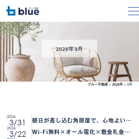
2026年3月
ブルー不動産
>
2026年
>
3月
2026
3/31
朝日が差し込む角部屋で、心地よい毎
2026
日を。2口コンロ＆浴室乾燥など充実
3/22
Wi-Fi無料×オール電化×敷金礼金0
の設備♪