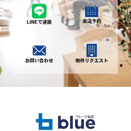
ある場合 お客さまが希望されるサービスを行なうた
めに当社が業務を委託する業者に対して開示する場合
法令に基づき開示することが必要である場合
来店予約
LINEで連絡
個人情報の安全対策
当社は、個人情報の正確性及び安全性確保のために、
セキュリティに万全の対策を講じています。
お問い合わせ
物件リクエスト
ご本人の照会
お客さまがご本人の個人情報の照会・修正・削除など
をご希望される場合には、ご本人であることを確認の
上、対応させていただきます。
法令、規範の遵守と見直し
当社は、保有する個人情報に関して適用される日本の
法令、その他規範を遵守するとともに、本ポリシーの