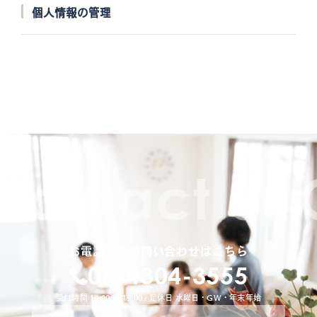
個人情報の管理
当社は、お客さまの個人情報を正確かつ最新の状態に
保ち、個人情報への不正アクセス・紛失・破損・改ざ
ん・漏洩などを防止するため、セキュリティシステム
の維持・管理体制の整備・社員教育の徹底等の必要な
措置を講じ、安全対策を実施し個人情報の厳重な管理
を行ないます。
個人情報の利用目的
お客さまからお預かりした個人情報は、当社からのご
連絡や業務のご案内やご質問に対する回答として、電
子メールや資料のご送付に利用いたします。
お電話でのお問い合わせはこちら
個人情報の第三者への開示・提供の禁止
06-4304-3555
当社は、お客さまよりお預かりした個人情報を適切に
管理し、次のいずれかに該当する場合を除き、個人情
受付時間 10:00 〜 19:00 / 定休日 水曜日・GW・年末年始
報を第三者に開示いたしません。 お客さまの同意が