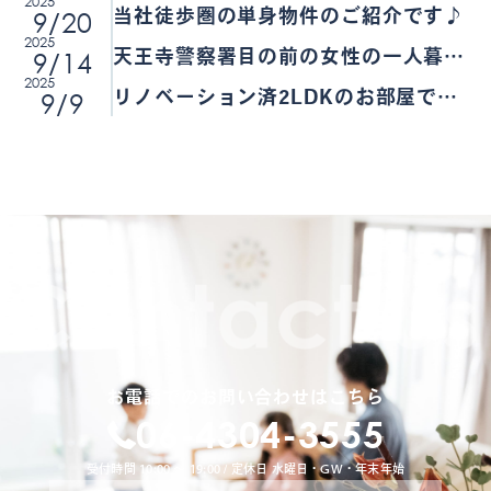
2025
レート×家賃5万円
9/20
当社徒歩圏の単身物件のご紹介です♪
2025
9/14
天王寺警察署目の前の女性の一人暮ら
2025
しも安心の物件です！
9/9
リノベーション済2LDKのお部屋です
♪
お電話でのお問い合わせはこちら
06-4304-3555
受付時間 10:00 〜 19:00 / 定休日 水曜日・GW・年末年始