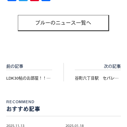
有
ブルーのニュース一覧へ
前の記事
次の記事
LDK30帖のお部屋！！高
谷町六丁目駅 セパレー
級賃貸マンションのご紹
ト×独立洗面台×室内洗
介です♪
濯機置場
RECOMMEND
おすすめ記事
2025.11.13
2025.01.18