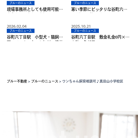
ブルーのニュース
ブルーのニュース
現場事務所としても使用可能♪
寒い季節にピッタリな谷町六丁
南向きで日当たり良好！！
目周辺のご飯屋さんは？
2026.02.04
2025.10.21
ブルーのニュース
ブルーのニュース
谷町六丁目駅 小型犬・猫飼育
谷町六丁目駅 敷金礼金0円×最
可×インターネット無料×連帯
上階×角部屋
保証人不要
ブルー不動産
>
ブルーのニュース
>
ワンちゃん飼育相談可♪真田山小学校区