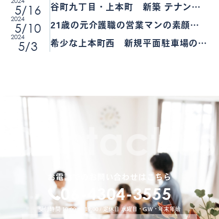
2024
ホテル用地★
5/16
谷町九丁目・上本町 新築 テナント
2024
♪
5/10
21歳の元介護職の営業マンの素顔と
2024
は・・・？
5/3
希少な上本町西 新規平面駐車場のご
紹介
お電話でのお問い合わせはこちら
06-4304-3555
受付時間 10:00 〜 19:00 / 定休日 水曜日・GW・年末年始