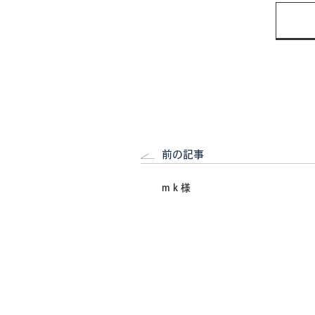
前の記事
m k 様