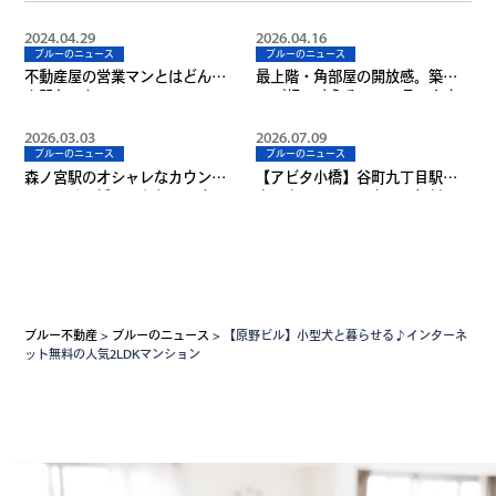
2024.04.29
2026.04.16
ブルーのニュース
ブルーのニュース
不動産屋の営業マンとはどんな
最上階・角部屋の開放感。築浅
人間なのか？？
46㎡超で叶える、ワンランク上
の都心生活！
2026.03.03
2026.07.09
ブルーのニュース
ブルーのニュース
森ノ宮駅のオシャレなカウンタ
【アビタ小橋】谷町九丁目駅徒
ーキッチン採用のお部屋です♪
歩圏内！インターネット無料＆
敷金・礼金0円のおすすめ賃貸
ブルー不動産
>
ブルーのニュース
>
【原野ビル】小型犬と暮らせる♪インターネ
ット無料の人気2LDKマンション