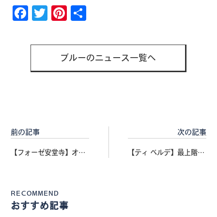
Facebook
Twitter
Pinterest
共
有
ブルーのニュース一覧へ
前の記事
次の記事
【フォーゼ安堂寺】オー
【ティ ベルデ】最上階角
ル電化×ネット無料｜ウ
部屋の独立住戸｜Wi-Fi無
ォークインクローゼット
料・オール電化の快適マ
付きの設備充実マンショ
ンション
RECOMMEND
ン
おすすめ記事