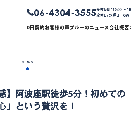
06-4304-3555
受付時間/ 10:00 〜 19
定休日/ 水曜日・G
0円契約
お客様の声
ブルーのニュース
会社概要
NEWS
感】阿波座駅徒歩5分！初めての
心」という贅沢を！