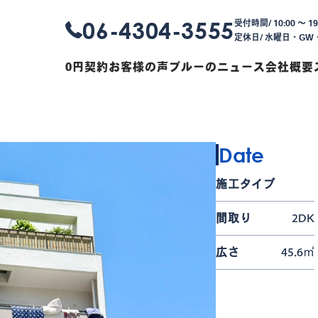
06-4304-3555
受付時間/ 10:00 〜 19
定休日/ 水曜日・G
0円契約
お客様の声
ブルーのニュース
会社概要
Date
施工タイプ
間取り
2DK
広さ
45.6㎡