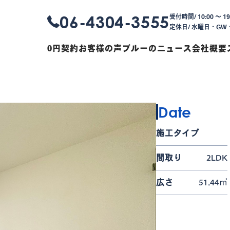
06-4304-3555
受付時間/ 10:00 〜 19
定休日/ 水曜日・G
0円契約
お客様の声
ブルーのニュース
会社概要
Date
施工タイプ
間取り
2LDK
広さ
51.44㎡